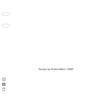
935 32 Kalná nad Hronom
tel. c. +421 908 065 696, PO - PIA - 09:00-17:00
info@piurthestudio.com
VIAC INFORMÁCIÍ
COOKIES
GDPR
OBCHODNÉ PODMIENKY
DOPRAVA A VRÁTENIE TOVARU
Design by DoktorVektor ©2023