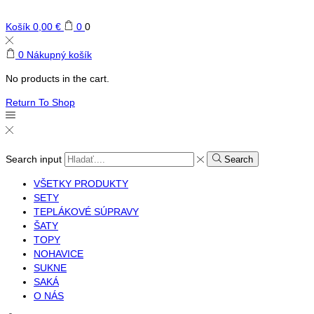
Košík
0,00
€
0
0
0
Nákupný košík
No products in the cart.
Return To Shop
Search input
Search
VŠETKY PRODUKTY
SETY
TEPLÁKOVÉ SÚPRAVY
ŠATY
TOPY
NOHAVICE
SUKNE
SAKÁ
O NÁS