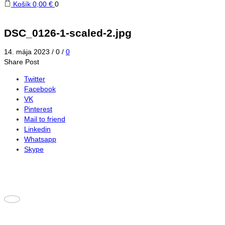
Košík
0,00
€
0
DSC_0126-1-scaled-2.jpg
14. mája 2023
/
0
/
0
Share Post
Twitter
Facebook
VK
Pinterest
Mail to friend
Linkedin
Whatsapp
Skype
Adresa na výmenu a vrátenie tovaru:
piur s.r.o.
Záhradná 303/3