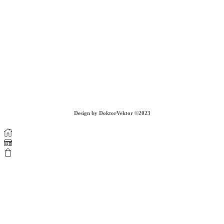
Záhradná 303/3
935 32 Kalná nad Hronom
tel. c. +421 908 065 696, PO - PIA - 09:00-17:00
info@piurthestudio.com
VIAC INFORMÁCIÍ
COOKIES
GDPR
OBCHODNÉ PODMIENKY
DOPRAVA A VRÁTENIE TOVARU
Design by DoktorVektor ©2023