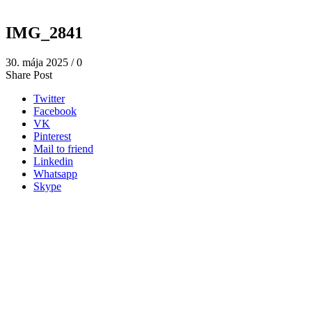
IMG_2841
30. mája 2025
/
0
Share Post
Twitter
Facebook
VK
Pinterest
Mail to friend
Linkedin
Whatsapp
Skype
Adresa na výmenu a vrátenie tovaru:
piur s.r.o.
Záhradná 303/3
935 32 Kalná nad Hronom
tel. c. +421 908 065 696, PO - PIA - 09:00-17:00
info@piurthestudio.com