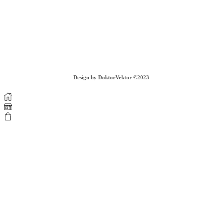
VIAC INFORMÁCIÍ
COOKIES
GDPR
OBCHODNÉ PODMIENKY
DOPRAVA A VRÁTENIE TOVARU
Design by DoktorVektor ©2023