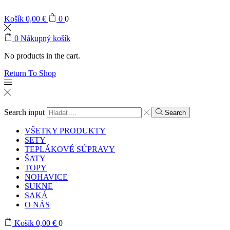
Košík
0,00
€
0
0
0
Nákupný košík
No products in the cart.
Return To Shop
Search input
Search
VŠETKY PRODUKTY
SETY
TEPLÁKOVÉ SÚPRAVY
ŠATY
TOPY
NOHAVICE
SUKNE
SAKÁ
O NÁS
Košík
0,00
€
0