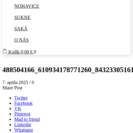
NOHAVICE
SUKNE
SAKÁ
O NÁS
Košík
0,00
€
0
488504166_610934178771260_8432330516
7. apríla 2025
/
0
Share Post
Twitter
Facebook
VK
Pinterest
Mail to friend
Linkedin
Whatsapp