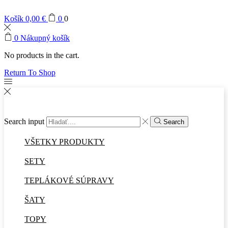
Košík
0,00
€
0
0
0
Nákupný košík
No products in the cart.
Return To Shop
Search input
Search
VŠETKY PRODUKTY
SETY
TEPLÁKOVÉ SÚPRAVY
ŠATY
TOPY