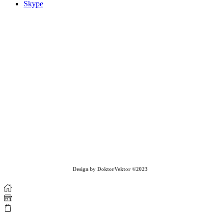
Skype
Adresa na výmenu a vrátenie tovaru:
piur s.r.o.
Záhradná 303/3
935 32 Kalná nad Hronom
tel. c. +421 908 065 696, PO - PIA - 09:00-17:00
info@piurthestudio.com
VIAC INFORMÁCIÍ
COOKIES
GDPR
OBCHODNÉ PODMIENKY
DOPRAVA A VRÁTENIE TOVARU
Design by DoktorVektor ©2023