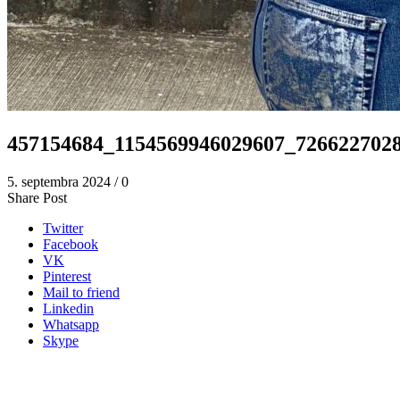
457154684_1154569946029607_726622702
5. septembra 2024
/
0
Share Post
Twitter
Facebook
VK
Pinterest
Mail to friend
Linkedin
Whatsapp
Skype