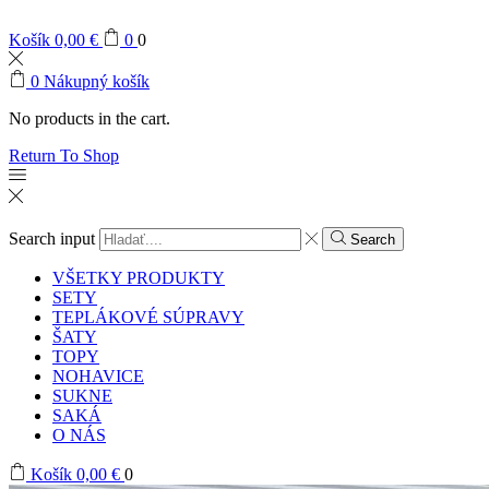
Košík
0,00
€
0
0
0
Nákupný košík
No products in the cart.
Return To Shop
Search input
Search
VŠETKY PRODUKTY
SETY
TEPLÁKOVÉ SÚPRAVY
ŠATY
TOPY
NOHAVICE
SUKNE
SAKÁ
O NÁS
Košík
0,00
€
0