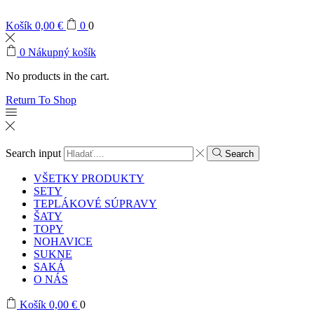
Košík
0,00
€
0
0
0
Nákupný košík
No products in the cart.
Return To Shop
Search input
Search
VŠETKY PRODUKTY
SETY
TEPLÁKOVÉ SÚPRAVY
ŠATY
TOPY
NOHAVICE
SUKNE
SAKÁ
O NÁS
Košík
0,00
€
0