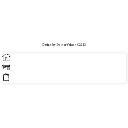
VIAC INFORMÁCIÍ
COOKIES
GDPR
OBCHODNÉ PODMIENKY
DOPRAVA A VRÁTENIE TOVARU
Design by DoktorVektor ©2023