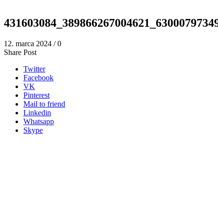
431603084_389866267004621_6300079734
12. marca 2024
/
0
Share Post
Twitter
Facebook
VK
Pinterest
Mail to friend
Linkedin
Whatsapp
Skype
Adresa na výmenu a vrátenie tovaru:
piur s.r.o.
Záhradná 303/3
935 32 Kalná nad Hronom
tel. c. +421 908 065 696, PO - PIA - 09:00-17:00
info@piurthestudio.com