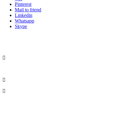
Pinterest
Mail to friend
Linkedin
Whatsapp
Skype
Adresa na výmenu a vrátenie tovaru:
piur s.r.o.
Záhradná 303/3
935 32 Kalná nad Hronom
tel. c. +421 908 065 696, PO - PIA - 09:00-17:00
info@piurthestudio.com
VIAC INFORMÁCIÍ
COOKIES
GDPR
OBCHODNÉ PODMIENKY
DOPRAVA A VRÁTENIE TOVARU