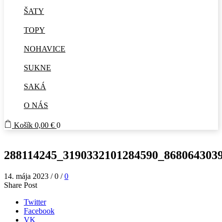
ŠATY
TOPY
NOHAVICE
SUKNE
SAKÁ
O NÁS
Košík
0,00
€
0
288114245_3190332101284590_8680643039
14. mája 2023
/
0
/
0
Share Post
Twitter
Facebook
VK