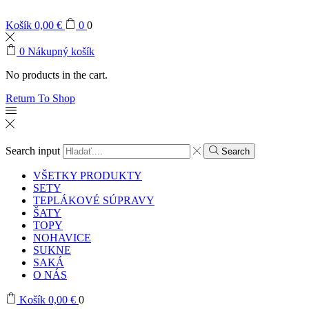
Košík
0,00
€
0
0
0
Nákupný košík
No products in the cart.
Return To Shop
Search input
Search
VŠETKY PRODUKTY
SETY
TEPLÁKOVÉ SÚPRAVY
ŠATY
TOPY
NOHAVICE
SUKNE
SAKÁ
O NÁS
Košík
0,00
€
0