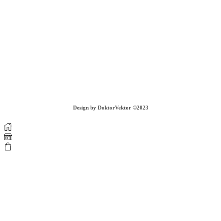
Záhradná 303/3
935 32 Kalná nad Hronom
tel. c. +421 908 065 696, PO - PIA - 09:00-17:00
info@piurthestudio.com
VIAC INFORMÁCIÍ
COOKIES
GDPR
OBCHODNÉ PODMIENKY
DOPRAVA A VRÁTENIE TOVARU
Design by DoktorVektor ©2023