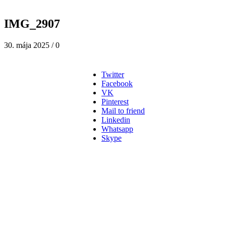
IMG_2907
30. mája 2025
/
0
Twitter
Facebook
VK
Pinterest
Mail to friend
Linkedin
Whatsapp
Skype
Adresa na výmenu a vrátenie tovaru:
piur s.r.o.